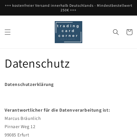
Skip to
+++ kostenfreier Versand innerhalb Deutschlands - Mindestbestellwert
content
250€ +++
Cart
Datenschutz
Datenschutzerklärung
Verantwortlicher für die Datenverarbeitung ist:
Marcus Bräunlich
Pirnaer Weg 12
99085 Erfurt