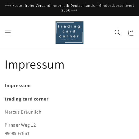
Direkt
+++ kostenfreier Versand innerhalb Deutschlands - Mindestbestellwert
zum
250€ +++
Inhalt
Warenko
Impressum
Impressum
trading card corner
Marcus Bräunlich
Pirnaer Weg 12
99085 Erfurt