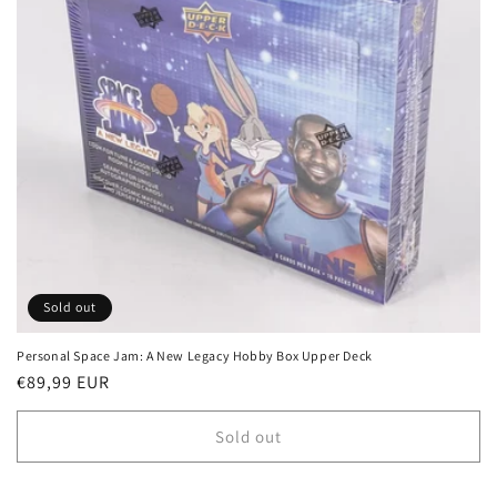
i
o
n
:
Sold out
Personal Space Jam: A New Legacy Hobby Box Upper Deck
Regular
€89,99 EUR
price
Sold out