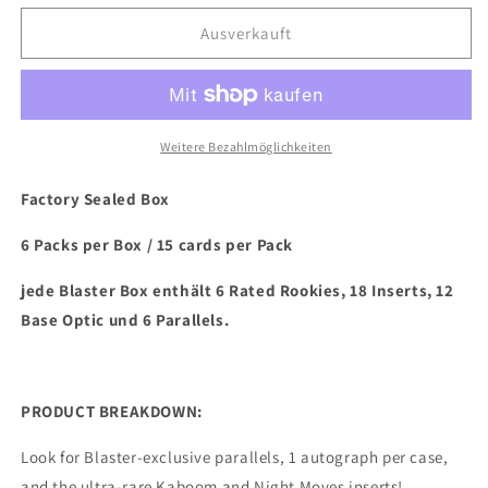
Menge
Menge
für
für
Ausverkauft
2023/24
2023/24
Panini
Panini
Donruss
Donruss
Soccer
Soccer
Blaster
Blaster
Weitere Bezahlmöglichkeiten
Box
Box
Factory Sealed Box
6 Packs per Box / 15 cards per Pack
jede Blaster Box enthält 6 Rated Rookies, 18 Inserts, 12
Base Optic und 6 Parallels.
PRODUCT BREAKDOWN:
Look for Blaster-exclusive parallels, 1 autograph per case,
and the ultra-rare Kaboom and Night Moves inserts!