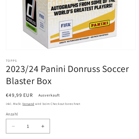
TOPPS
2023/24 Panini Donruss Soccer
Blaster Box
Normaler
€49,99 EUR
Ausverkauft
Preis
inkl. MwSt.
Versand
wird beim Checkout berechnet
Anzahl
Verringere
Erhöhe
die
die