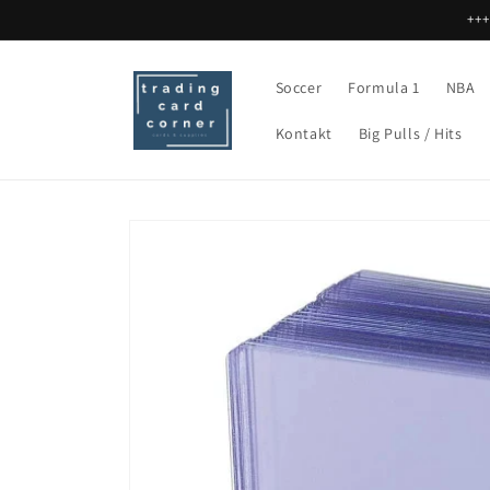
Direkt
+++
zum
Inhalt
Soccer
Formula 1
NBA
Kontakt
Big Pulls / Hits
Zu
Produktinformationen
springen