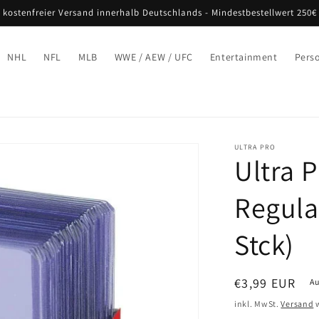
 kostenfreier Versand innerhalb Deutschlands - Mindestbestellwert 250€
NHL
NFL
MLB
WWE / AEW / UFC
Entertainment
Pers
ULTRA PRO
Ultra P
Regula
Stck)
Normaler
€3,99 EUR
Au
Preis
inkl. MwSt.
Versand
w