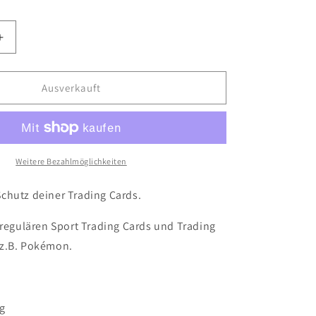
Erhöhe
die
Menge
für
Ausverkauft
Ultra
Pro
3&quot;
x
4&quot;
Weitere Bezahlmöglichkeiten
Clear
Regular
chutz deiner Trading Cards.
Toploader
(25
 regulären Sport Trading Cards und Trading
Stck)
z.B. Pokémon.
g