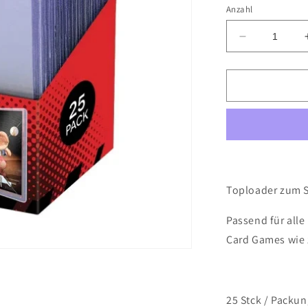
Anzahl
Verringere
die
Menge
für
Ultra
Pro
3&quot;
x
4&quot;
Clear
Regular
Toploader zum S
Toploader
(25
Passend für alle
Stck)
Card Games wie 
25 Stck / Packun