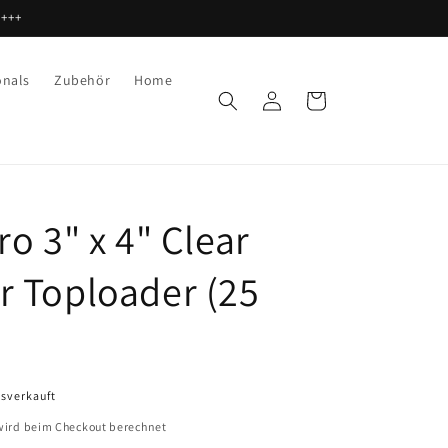
 +++
onals
Zubehör
Home
Einloggen
Warenkorb
ro 3" x 4" Clear
r Toploader (25
sverkauft
ird beim Checkout berechnet